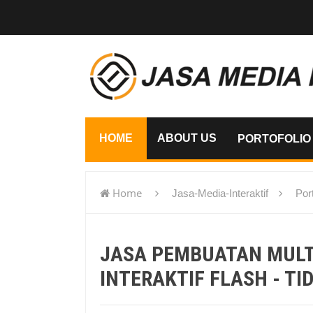
HOME
ABOUT US
PORTOFOLIO
Home
Jasa-Media-Interaktif
Port
flash - Tidore Kepulauan
JASA PEMBUATAN MUL
INTERAKTIF FLASH - T