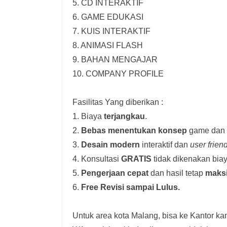
5. CD INTERAKTIF
6. GAME EDUKASI
7. KUIS INTERAKTIF
8. ANIMASI FLASH
9. BAHAN MENGAJAR
10. COMPANY PROFILE
Fasilitas Yang diberikan :
1. Biaya
terjangkau
.
2.
Bebas menentukan konsep
game dan i
3.
Desain modern
interaktif dan
user frien
4. Konsultasi
GRATIS
tidak dikenakan biay
5.
Pengerjaan cepat
dan hasil tetap
maks
6.
Free Revisi sampai Lulus.
Untuk area kota Malang, bisa ke Kantor kam