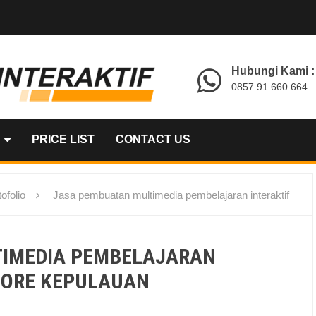
Hubungi Kami :
0857 91 660 664
PRICE LIST
CONTACT US
ofolio
Jasa pembuatan multimedia pembelajaran interaktif
TIMEDIA PEMBELAJARAN
IDORE KEPULAUAN