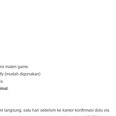
si materi game.
dly
(mudah digunakan)
a.
imal
.
i langsung, satu hari sebelum ke kantor konfirmasi dulu via