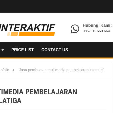
Hubungi Kami :
0857 91 660 664
PRICE LIST
CONTACT US
ofolio
Jasa pembuatan multimedia pembelajaran interaktif
TIMEDIA PEMBELAJARAN
LATIGA