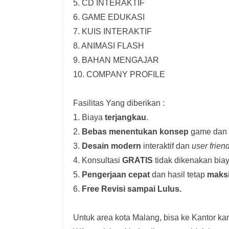
5. CD INTERAKTIF
6. GAME EDUKASI
7. KUIS INTERAKTIF
8. ANIMASI FLASH
9. BAHAN MENGAJAR
10. COMPANY PROFILE
Fasilitas Yang diberikan :
1. Biaya
terjangkau
.
2.
Bebas menentukan konsep
game dan i
3.
Desain modern
interaktif dan
user frien
4. Konsultasi
GRATIS
tidak dikenakan biay
5.
Pengerjaan cepat
dan hasil tetap
maks
6.
Free Revisi sampai Lulus.
Untuk area kota Malang, bisa ke Kantor kam