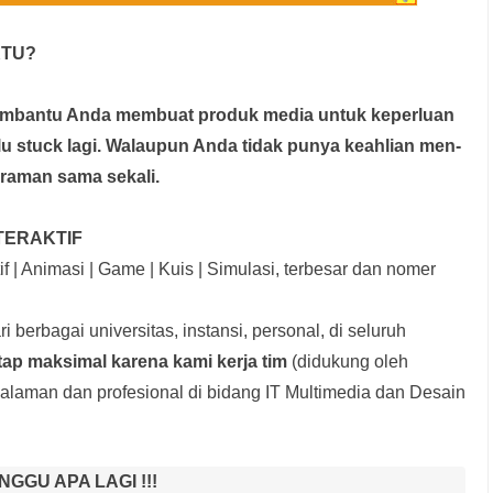
KTU?
membantu Anda membuat produk media
untuk keperluan
rlu stuck lagi. Walaupun Anda tidak punya keahlian men-
graman sama sekali.
TERAKTIF
f | Animasi | Game | Kuis | Simulasi, terbesar dan nomer
i berbagai universitas, instansi, personal, di seluruh
tap maksimal karena kami kerja tim
(didukung oleh
laman dan profesional di bidang IT Multimedia dan Desain
NGGU APA LAGI !!!