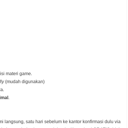
si materi game.
dly
(mudah digunakan)
a.
imal
.
i langsung, satu hari sebelum ke kantor konfirmasi dulu via