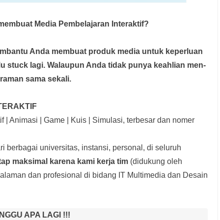
embuat Media Pembelajaran Interaktif?
membantu Anda membuat produk media
untuk keperluan
rlu stuck lagi. Walaupun Anda tidak punya keahlian men-
graman sama sekali.
TERAKTIF
f | Animasi | Game | Kuis | Simulasi, terbesar dan nomer
i berbagai universitas, instansi, personal, di seluruh
tap maksimal karena kami kerja tim
(didukung oleh
laman dan profesional di bidang IT Multimedia dan Desain
NGGU APA LAGI !!!