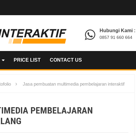
Hubungi Kami :
0857 91 660 664
PRICE LIST
CONTACT US
ofolio
Jasa pembuatan multimedia pembelajaran interaktif
TIMEDIA PEMBELAJARAN
ALANG