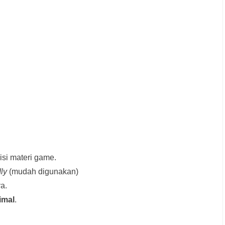
si materi game.
dly
(mudah digunakan)
a.
imal
.