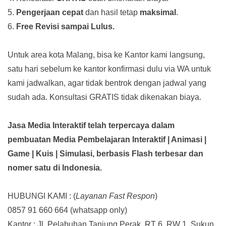
5.
Pengerjaan cepat
dan hasil tetap
maksimal
.
6.
Free Revisi sampai Lulus.
Untuk area kota Malang, bisa ke Kantor kami langsung,
satu hari sebelum ke kantor konfirmasi dulu via WA untuk
kami jadwalkan, agar tidak bentrok dengan jadwal yang
sudah ada.
Konsultasi GRATIS tidak dikenakan biaya.
Jasa Media Interaktif telah terpercaya dalam
pembuatan Media Pembelajaran Interaktif
| Animasi |
Game | Kuis | Simulasi,
berbasis Flash terbesar dan
nomer satu di Indonesia.
HUBUNGI KAMI : (
Layanan Fast Respon
)
0857 91 660 664
(whatsapp only)
Kantor :
Jl. Pelabuhan Tanjung Perak. RT 6. RW 1. Sukun.