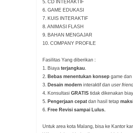
5. CD INTERAKTIF
6. GAME EDUKASI
7. KUIS INTERAKTIF
8. ANIMASI FLASH
9. BAHAN MENGAJAR
10. COMPANY PROFILE
Fasilitas Yang diberikan :
1. Biaya
terjangkau
.
2.
Bebas menentukan konsep
game dan i
3.
Desain modern
interaktif dan
user frien
4. Konsultasi
GRATIS
tidak dikenakan biay
5.
Pengerjaan cepat
dan hasil tetap
maks
6.
Free Revisi sampai Lulus.
Untuk area kota Malang, bisa ke Kantor kam