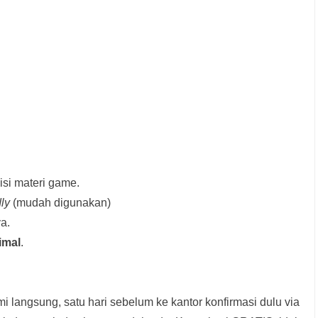
si materi game.
dly
(mudah digunakan)
a.
imal
.
i langsung, satu hari sebelum ke kantor konfirmasi dulu via