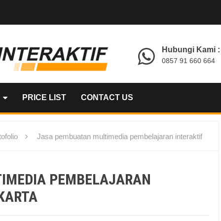
Hubungi Kami :
0857 91 660 664
PRICE LIST
CONTACT US
ofolio
Jasa pembuatan multimedia pembelajaran interaktif
TIMEDIA PEMBELAJARAN
AKARTA