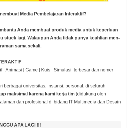
embuat Media Pembelajaran Interaktif?
membantu Anda membuat produk media
untuk keperluan
rlu stuck lagi. Walaupun Anda tidak punya keahlian men-
graman sama sekali.
TERAKTIF
f | Animasi | Game | Kuis | Simulasi, terbesar dan nomer
i berbagai universitas, instansi, personal, di seluruh
tap maksimal karena kami kerja tim
(didukung oleh
laman dan profesional di bidang IT Multimedia dan Desain
NGGU APA LAGI !!!