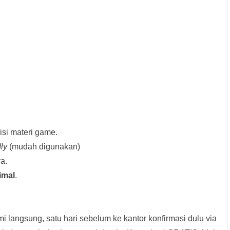
si materi game.
dly
(mudah digunakan)
a.
imal
.
i langsung, satu hari sebelum ke kantor konfirmasi dulu via