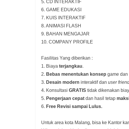
5. CD INTERAKTIF
6. GAME EDUKASI
7. KUIS INTERAKTIF
8. ANIMASI FLASH
9. BAHAN MENGAJAR
10. COMPANY PROFILE
Fasilitas Yang diberikan :
1. Biaya
terjangkau
.
2.
Bebas menentukan konsep
game dan i
3.
Desain modern
interaktif dan
user frien
4. Konsultasi
GRATIS
tidak dikenakan biay
5.
Pengerjaan cepat
dan hasil tetap
maks
6.
Free Revisi sampai Lulus.
Untuk area kota Malang, bisa ke Kantor kam