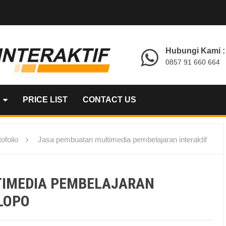
Hubungi Kami :
0857 91 660 664
PRICE LIST
CONTACT US
ofolio
Jasa pembuatan multimedia pembelajaran interaktif
TIMEDIA PEMBELAJARAN
ALOPO