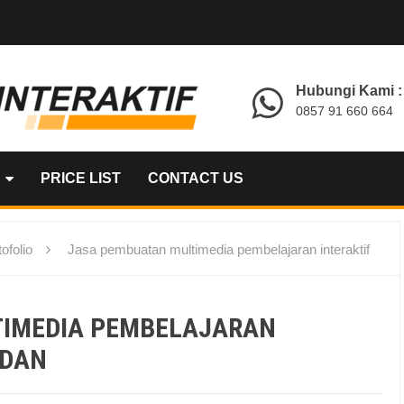
Hubungi Kami :
0857 91 660 664
PRICE LIST
CONTACT US
ofolio
Jasa pembuatan multimedia pembelajaran interaktif
TIMEDIA PEMBELAJARAN
EDAN