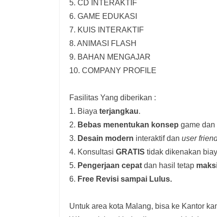
5. CD INTERAKTIF
6. GAME EDUKASI
7. KUIS INTERAKTIF
8. ANIMASI FLASH
9. BAHAN MENGAJAR
10. COMPANY PROFILE
Fasilitas Yang diberikan :
1. Biaya
terjangkau
.
2.
Bebas menentukan konsep
game dan i
3.
Desain modern
interaktif dan
user frien
4. Konsultasi
GRATIS
tidak dikenakan biay
5.
Pengerjaan cepat
dan hasil tetap
maks
6.
Free Revisi sampai Lulus.
Untuk area kota Malang, bisa ke Kantor kam