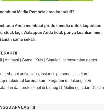
embuat Media Pembelajaran Interaktif?
membantu Anda membuat produk media
untuk keperluan
rlu stuck lagi. Walaupun Anda tidak punya keahlian men-
graman sama sekali.
TERAKTIF
f | Animasi | Game | Kuis | Simulasi, terbesar dan nomer
i berbagai universitas, instansi, personal, di seluruh
tap maksimal karena kami kerja tim
(didukung oleh
laman dan profesional di bidang IT Multimedia dan Desain
NGGU APA LAGI !!!