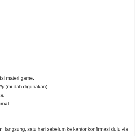
si materi game.
dly
(mudah digunakan)
a.
imal
.
i langsung, satu hari sebelum ke kantor konfirmasi dulu via