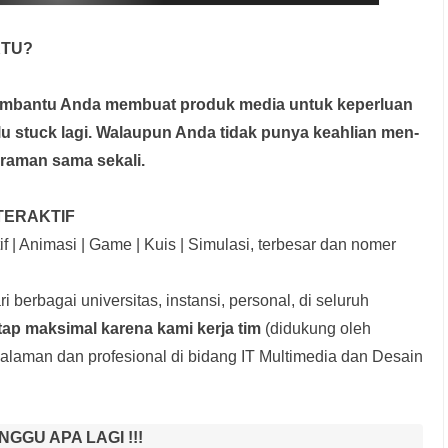
KTU?
membantu Anda membuat produk media
untuk keperluan
rlu stuck lagi. Walaupun Anda tidak punya keahlian men-
graman sama sekali.
TERAKTIF
f | Animasi | Game | Kuis | Simulasi, terbesar dan nomer
i berbagai universitas, instansi, personal, di seluruh
tap maksimal karena kami kerja tim
(didukung oleh
laman dan profesional di bidang IT Multimedia dan Desain
NGGU APA LAGI !!!