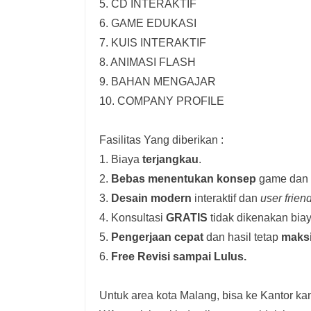
5. CD INTERAKTIF
6. GAME EDUKASI
7. KUIS INTERAKTIF
8. ANIMASI FLASH
9. BAHAN MENGAJAR
10. COMPANY PROFILE
Fasilitas Yang diberikan :
1. Biaya
terjangkau
.
2.
Bebas menentukan konsep
game dan i
3.
Desain modern
interaktif dan
user frien
4. Konsultasi
GRATIS
tidak dikenakan biay
5.
Pengerjaan cepat
dan hasil tetap
maks
6.
Free Revisi sampai Lulus.
Untuk area kota Malang, bisa ke Kantor kam