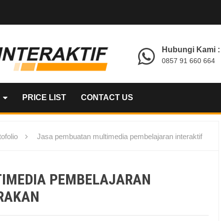
Hubungi Kami :
0857 91 660 664
PRICE LIST
CONTACT US
ofolio
Jasa pembuatan multimedia pembelajaran interaktif
TIMEDIA PEMBELAJARAN
ARAKAN