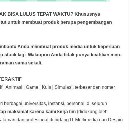
DAK BISA LULUS TEPAT WAKTU? Khususnya
untut untuk membuat produk berupa pengembangan
membantu Anda membuat produk media
untuk keperluan
rlu stuck lagi. Walaupun Anda tidak punya keahlian men-
graman sama sekali.
TERAKTIF
f | Animasi | Game | Kuis | Simulasi, terbesar dan nomer
i berbagai universitas, instansi, personal, di seluruh
tap maksimal karena kami kerja tim
(didukung oleh
laman dan profesional di bidang IT Multimedia dan Desain