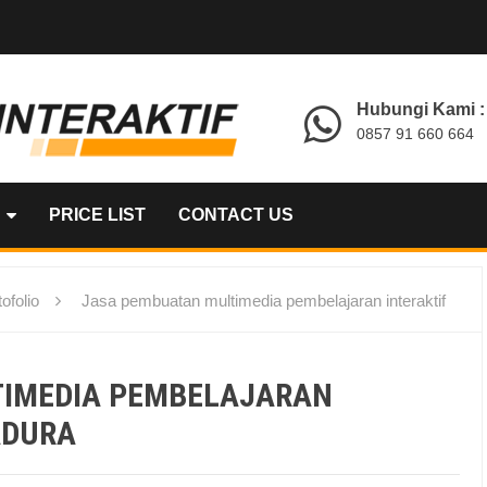
Hubungi Kami :
0857 91 660 664
PRICE LIST
CONTACT US
ofolio
Jasa pembuatan multimedia pembelajaran interaktif
TIMEDIA PEMBELAJARAN
ADURA