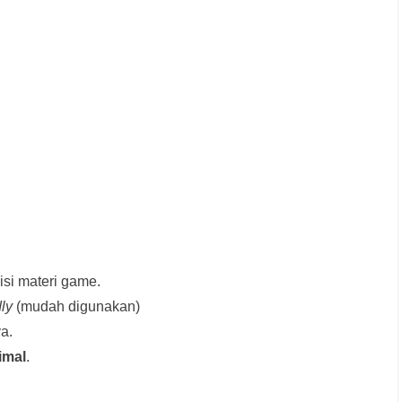
si materi game.
dly
(mudah digunakan)
a.
imal
.