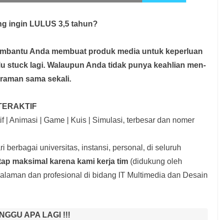
g ingin LULUS 3,5 tahun?
membantu Anda membuat produk media
untuk keperluan
rlu stuck lagi. Walaupun Anda tidak punya keahlian men-
graman sama sekali.
TERAKTIF
f | Animasi | Game | Kuis | Simulasi, terbesar dan nomer
i berbagai universitas, instansi, personal, di seluruh
tap maksimal karena kami kerja tim
(didukung oleh
laman dan profesional di bidang IT Multimedia dan Desain
NGGU APA LAGI !!!