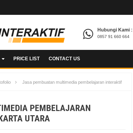
Hubungi Kami :
0857 91 660 664
PRICE LIST
CONTACT US
ofolio
Jasa pembuatan multimedia pembelajaran interaktif
TIMEDIA PEMBELAJARAN
AKARTA UTARA