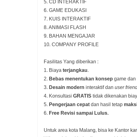
5. CD INTERAKTIF
6. GAME EDUKASI
7. KUIS INTERAKTIF
8. ANIMASI FLASH
9. BAHAN MENGAJAR
10. COMPANY PROFILE
Fasilitas Yang diberikan :
1. Biaya
terjangkau
.
2.
Bebas menentukan konsep
game dan i
3.
Desain modern
interaktif dan
user frien
4. Konsultasi
GRATIS
tidak dikenakan biay
5.
Pengerjaan cepat
dan hasil tetap
maks
6.
Free Revisi sampai Lulus.
Untuk area kota Malang, bisa ke Kantor kam