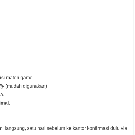
si materi game.
dly
(mudah digunakan)
a.
imal
.
i langsung, satu hari sebelum ke kantor konfirmasi dulu via