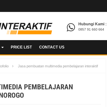
Hubungi Kami :
0857 91 660 664
PRICE LIST
CONTACT US
ofolio
Jasa pembuatan multimedia pembelajaran interaktif
TIMEDIA PEMBELAJARAN
ONOROGO