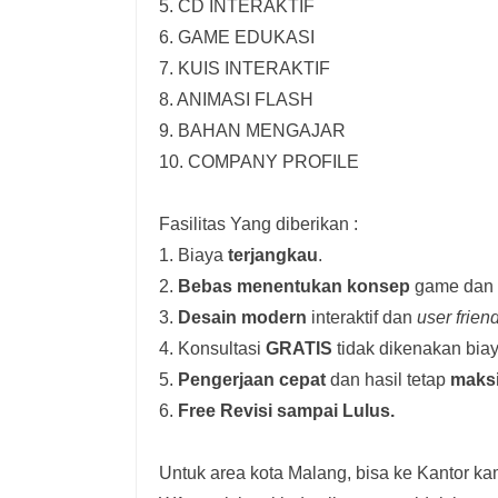
5. CD INTERAKTIF
6. GAME EDUKASI
7. KUIS INTERAKTIF
8. ANIMASI FLASH
9. BAHAN MENGAJAR
10. COMPANY PROFILE
Fasilitas Yang diberikan :
1. Biaya
terjangkau
.
2.
Bebas menentukan konsep
game dan i
3.
Desain modern
interaktif dan
user frien
4. Konsultasi
GRATIS
tidak dikenakan biay
5.
Pengerjaan cepat
dan hasil tetap
maks
6.
Free Revisi sampai Lulus.
Untuk area kota Malang, bisa ke Kantor kam