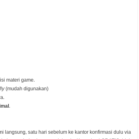
si materi game.
dly
(mudah digunakan)
a.
imal
.
i langsung, satu hari sebelum ke kantor konfirmasi dulu via