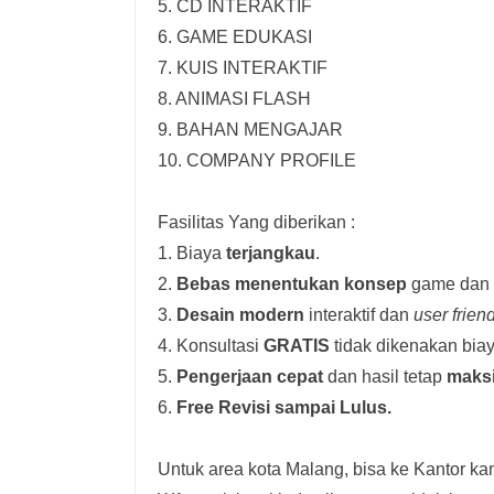
5. CD INTERAKTIF
6. GAME EDUKASI
7. KUIS INTERAKTIF
8. ANIMASI FLASH
9. BAHAN MENGAJAR
10. COMPANY PROFILE
Fasilitas Yang diberikan :
1. Biaya
terjangkau
.
2.
Bebas menentukan konsep
game dan i
3.
Desain modern
interaktif dan
user frien
4. Konsultasi
GRATIS
tidak dikenakan biay
5.
Pengerjaan cepat
dan hasil tetap
maks
6.
Free Revisi sampai Lulus.
Untuk area kota Malang, bisa ke Kantor kam