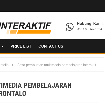
Hubungi Kami :
0857 91 660 664
PRICE LIST
CONTACT US
ofolio
Jasa pembuatan multimedia pembelajaran interaktif
TIMEDIA PEMBELAJARAN
ORONTALO