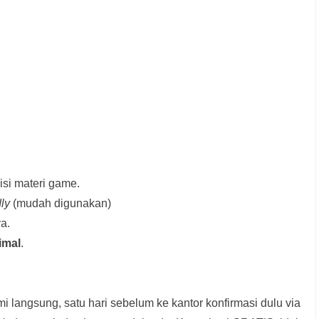
si materi game.
dly
(mudah digunakan)
a.
imal
.
i langsung, satu hari sebelum ke kantor konfirmasi dulu via