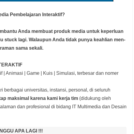
a Pembelajaran Interaktif?
membantu Anda membuat produk media
untuk keperluan
rlu stuck lagi. Walaupun Anda tidak punya keahlian men-
graman sama sekali.
TERAKTIF
f | Animasi | Game | Kuis | Simulasi, terbesar dan nomer
i berbagai universitas, instansi, personal, di seluruh
tap maksimal karena kami kerja tim
(didukung oleh
laman dan profesional di bidang IT Multimedia dan Desain
NGGU APA LAGI !!!