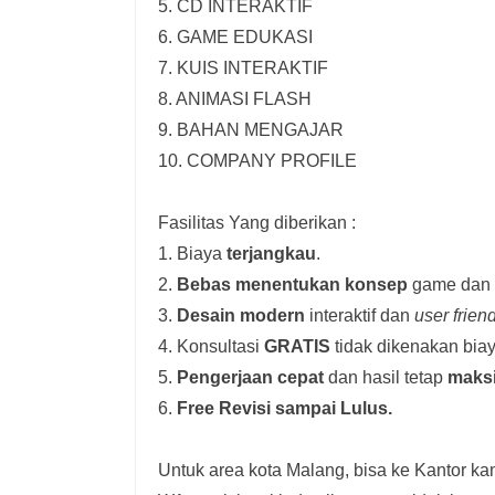
5. CD INTERAKTIF
6. GAME EDUKASI
7. KUIS INTERAKTIF
8. ANIMASI FLASH
9. BAHAN MENGAJAR
10. COMPANY PROFILE
Fasilitas Yang diberikan :
1. Biaya
terjangkau
.
2.
Bebas menentukan konsep
game dan i
3.
Desain modern
interaktif dan
user frien
4. Konsultasi
GRATIS
tidak dikenakan biay
5.
Pengerjaan cepat
dan hasil tetap
maks
6.
Free Revisi sampai Lulus.
Untuk area kota Malang, bisa ke Kantor kam