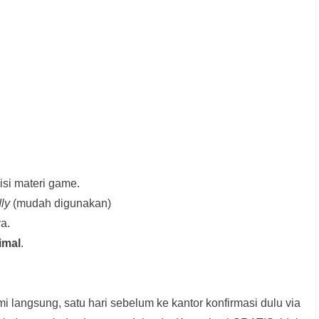
si materi game.
dly
(mudah digunakan)
a.
imal
.
i langsung, satu hari sebelum ke kantor konfirmasi dulu via