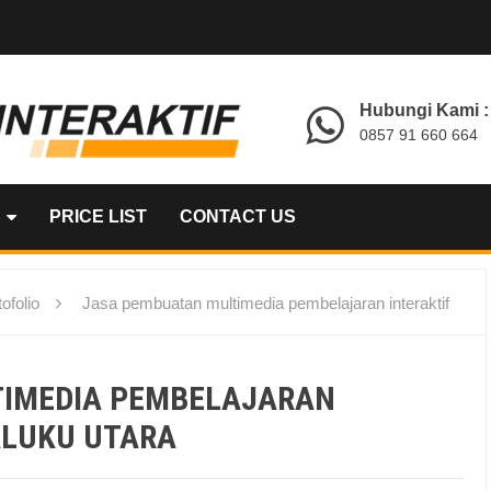
Hubungi Kami :
0857 91 660 664
PRICE LIST
CONTACT US
ofolio
Jasa pembuatan multimedia pembelajaran interaktif
TIMEDIA PEMBELAJARAN
ALUKU UTARA