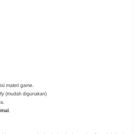
si materi game.
dly
(mudah digunakan)
a.
imal
.