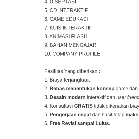
4. DISERTASI
5. CD INTERAKTIF
6. GAME EDUKASI
7. KUIS INTERAKTIF
8. ANIMASI FLASH
9. BAHAN MENGAJAR
10. COMPANY PROFILE
Fasilitas Yang diberikan :
1. Biaya
terjangkau
.
2.
Bebas menentukan konsep
game dan i
3.
Desain modern
interaktif dan
user frien
4. Konsultasi
GRATIS
tidak dikenakan biay
5.
Pengerjaan cepat
dan hasil tetap
maks
6.
Free Revisi sampai Lulus.