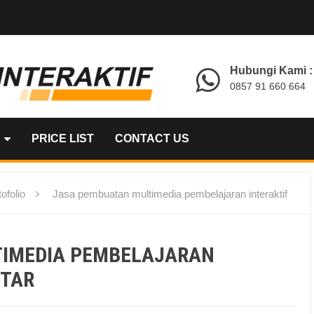
Hubungi Kami :
0857 91 660 664
PRICE LIST
CONTACT US
ofolio
Jasa pembuatan multimedia pembelajaran interaktif
TIMEDIA PEMBELAJARAN
ITAR