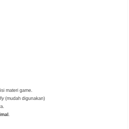
si materi game.
dly
(mudah digunakan)
a.
imal
.