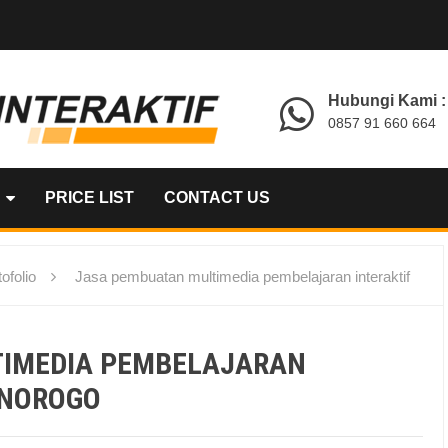
Hubungi Kami :
0857 91 660 664
PRICE LIST
CONTACT US
ofolio
Jasa pembuatan multimedia pembelajaran interaktif
TIMEDIA PEMBELAJARAN
ONOROGO