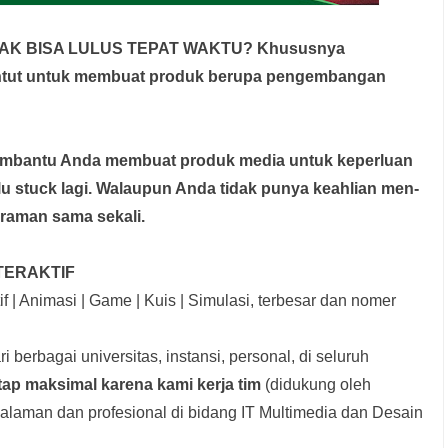
DAK BISA LULUS TEPAT WAKTU? Khususnya
untut untuk membuat produk berupa pengembangan
membantu Anda membuat produk media
untuk keperluan
rlu stuck lagi. Walaupun Anda tidak punya keahlian men-
graman sama sekali.
TERAKTIF
f | Animasi | Game | Kuis | Simulasi, terbesar dan nomer
i berbagai universitas, instansi, personal, di seluruh
tap maksimal karena kami kerja tim
(didukung oleh
laman dan profesional di bidang IT Multimedia dan Desain