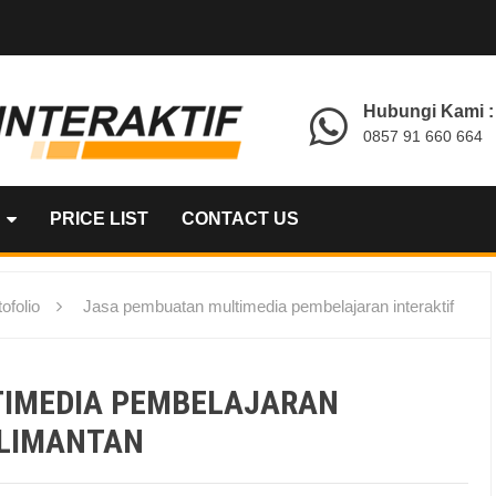
Hubungi Kami :
0857 91 660 664
PRICE LIST
CONTACT US
ofolio
Jasa pembuatan multimedia pembelajaran interaktif
TIMEDIA PEMBELAJARAN
ALIMANTAN