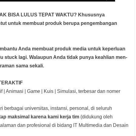
DAK BISA LULUS TEPAT WAKTU? Khususnya
untut untuk membuat produk berupa pengembangan
membantu Anda membuat produk media
untuk keperluan
rlu stuck lagi. Walaupun Anda tidak punya keahlian men-
graman sama sekali.
TERAKTIF
f | Animasi | Game | Kuis | Simulasi, terbesar dan nomer
i berbagai universitas, instansi, personal, di seluruh
tap maksimal karena kami kerja tim
(didukung oleh
laman dan profesional di bidang IT Multimedia dan Desain