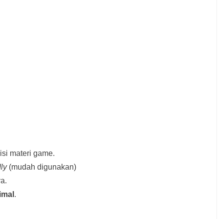
si materi game.
dly
(mudah digunakan)
a.
imal
.