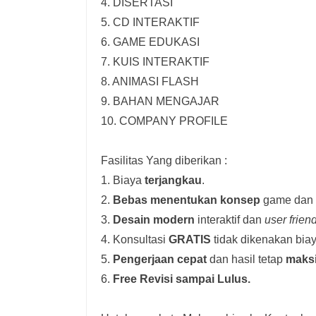
4. DISERTASI
5. CD INTERAKTIF
6. GAME EDUKASI
7. KUIS INTERAKTIF
8. ANIMASI FLASH
9. BAHAN MENGAJAR
10. COMPANY PROFILE
Fasilitas Yang diberikan :
1. Biaya
terjangkau
.
2.
Bebas menentukan konsep
game dan i
3.
Desain modern
interaktif dan
user frien
4. Konsultasi
GRATIS
tidak dikenakan biay
5.
Pengerjaan cepat
dan hasil tetap
maks
6.
Free Revisi sampai Lulus.