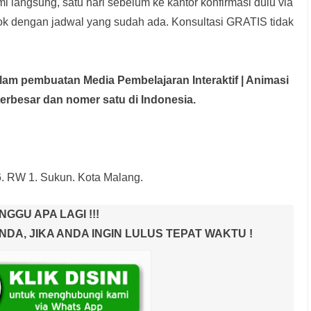
i langsung, satu hari sebelum ke kantor konfirmasi dulu via
rok dengan jadwal yang sudah ada.
Konsultasi GRATIS tidak
dalam pembuatan Media Pembelajaran Interaktif
| Animasi
terbesar dan nomer satu di Indonesia.
6. RW 1. Sukun. Kota Malang.
NGGU APA LAGI !!!
A, JIKA ANDA INGIN LULUS TEPAT WAKTU !