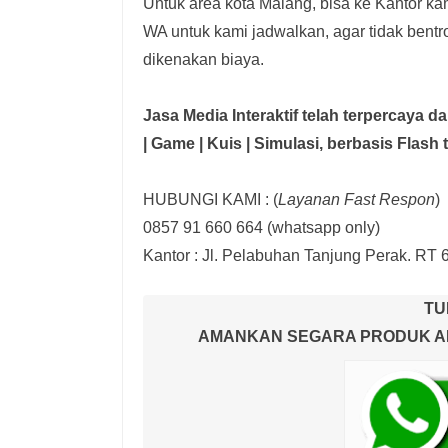
Untuk area kota Malang, bisa ke Kantor kam
WA untuk kami jadwalkan, agar tidak bent
dikenakan biaya.
Jasa Media Interaktif telah terpercaya 
| Game | Kuis | Simulasi,
berbasis Flash 
HUBUNGI KAMI : (
Layanan Fast Respon
)
0857 91 660 664
(whatsapp only)
Kantor :
Jl. Pelabuhan Tanjung Perak. RT 
TU
AMANKAN SEGARA PRODUK AND