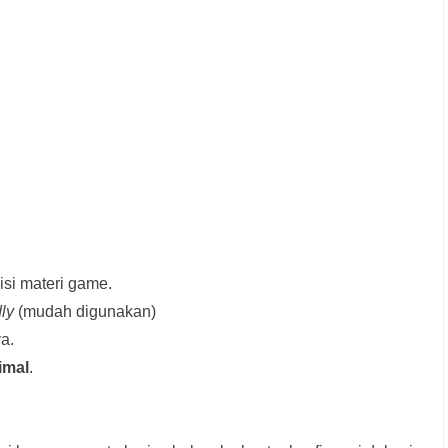
si materi game.
dly
(mudah digunakan)
a.
imal
.