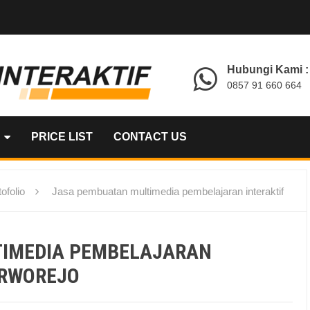
Hubungi Kami :
0857 91 660 664
PRICE LIST
CONTACT US
ofolio
Jasa pembuatan multimedia pembelajaran interaktif
TIMEDIA PEMBELAJARAN
URWOREJO