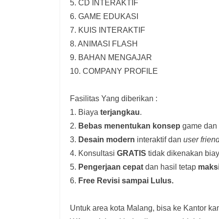
5. CD INTERAKTIF
6. GAME EDUKASI
7. KUIS INTERAKTIF
8. ANIMASI FLASH
9. BAHAN MENGAJAR
10. COMPANY PROFILE
Fasilitas Yang diberikan :
1. Biaya
terjangkau
.
2.
Bebas menentukan konsep
game dan i
3.
Desain modern
interaktif dan
user frien
4. Konsultasi
GRATIS
tidak dikenakan biay
5.
Pengerjaan cepat
dan hasil tetap
maks
6.
Free Revisi sampai Lulus.
Untuk area kota Malang, bisa ke Kantor kam