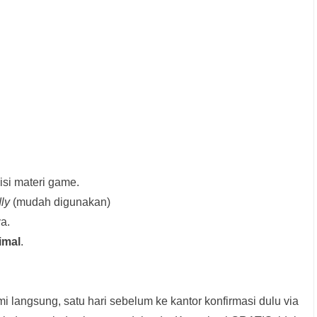
si materi game.
dly
(mudah digunakan)
a.
imal
.
i langsung, satu hari sebelum ke kantor konfirmasi dulu via