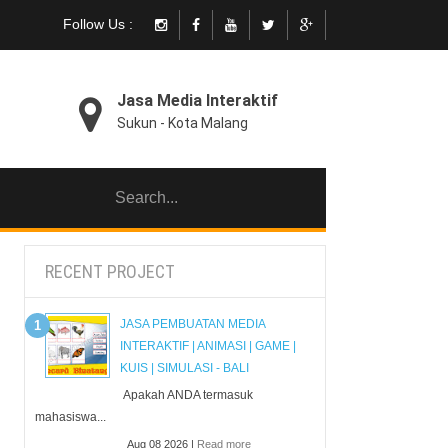
Follow Us :
Jasa Media Interaktif
Sukun - Kota Malang
RECENT PROJECT
JASA PEMBUATAN MEDIA
INTERAKTIF | ANIMASI | GAME |
KUIS | SIMULASI - BALI
Apakah ANDA termasuk
mahasiswa...
Aug 08 2026 |
Read more