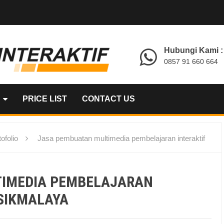
Hubungi Kami :
0857 91 660 664
PRICE LIST
CONTACT US
ofolio
Jasa pembuatan multimedia pembelajaran interaktif
TIMEDIA PEMBELAJARAN
ASIKMALAYA