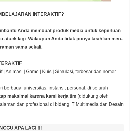
MBELAJARAN INTERAKTIF?
membantu Anda membuat produk media
untuk keperluan
rlu stuck lagi. Walaupun Anda tidak punya keahlian men-
graman sama sekali.
TERAKTIF
f | Animasi | Game | Kuis | Simulasi, terbesar dan nomer
i berbagai universitas, instansi, personal, di seluruh
tap maksimal karena kami kerja tim
(didukung oleh
laman dan profesional di bidang IT Multimedia dan Desain
NGGU APA LAGI !!!