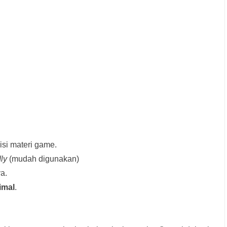
si materi game.
dly
(mudah digunakan)
a.
imal
.