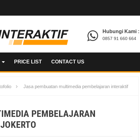
Hubungi Kami :
0857 91 660 664
PRICE LIST
CONTACT US
ofolio
Jasa pembuatan multimedia pembelajaran interaktif
TIMEDIA PEMBELAJARAN
OJOKERTO