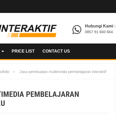
Hubungi Kami :
0857 91 660 664
PRICE LIST
CONTACT US
ofolio
Jasa pembuatan multimedia pembelajaran interaktif
TIMEDIA PEMBELAJARAN
AU