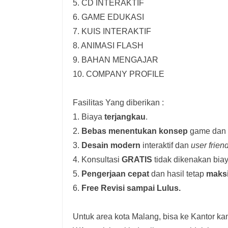
5. CD INTERAKTIF
6. GAME EDUKASI
7. KUIS INTERAKTIF
8. ANIMASI FLASH
9. BAHAN MENGAJAR
10. COMPANY PROFILE
Fasilitas Yang diberikan :
1. Biaya
terjangkau
.
2.
Bebas menentukan konsep
game dan i
3.
Desain modern
interaktif dan
user frien
4. Konsultasi
GRATIS
tidak dikenakan biay
5.
Pengerjaan cepat
dan hasil tetap
maks
6.
Free Revisi sampai Lulus.
Untuk area kota Malang, bisa ke Kantor kam