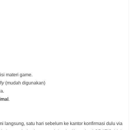
si materi game.
dly
(mudah digunakan)
a.
imal
.
i langsung, satu hari sebelum ke kantor konfirmasi dulu via