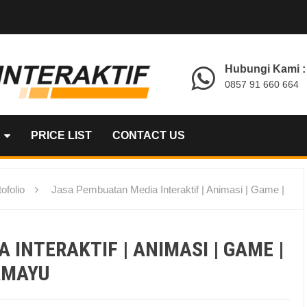
Hubungi Kami :
0857 91 660 664
PRICE LIST
CONTACT US
ofolio
Jasa Pembuatan Media Interaktif | Animasi | Game |
INTERAKTIF | ANIMASI | GAME |
RAMAYU