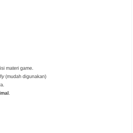
si materi game.
dly
(mudah digunakan)
a.
imal
.