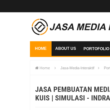
HOME
ABOUT US
PORTOFOLIO
Home
Jasa-Media-Interaktif
Port
Kuis | Simulasi - Indramayu
JASA PEMBUATAN MEDIA 
KUIS | SIMULASI - IND