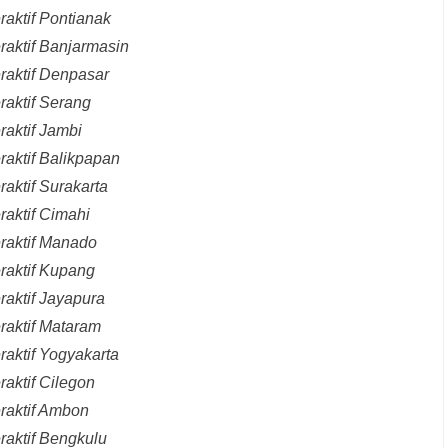
raktif Pontianak
raktif Banjarmasin
raktif Denpasar
raktif Serang
raktif Jambi
raktif Balikpapan
aktif Surakarta
raktif Cimahi
eraktif Manado
raktif Kupang
raktif Jayapura
raktif Mataram
raktif Yogyakarta
raktif Cilegon
raktif Ambon
raktif Bengkulu