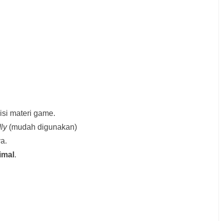
si materi game.
dly
(mudah digunakan)
a.
imal
.