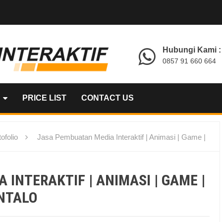
Hubungi Kami :
0857 91 660 664
PRICE LIST
CONTACT US
ofolio
Jasa Pembuatan Media Interaktif | Animasi | Game |
INTERAKTIF | ANIMASI | GAME |
ONTALO