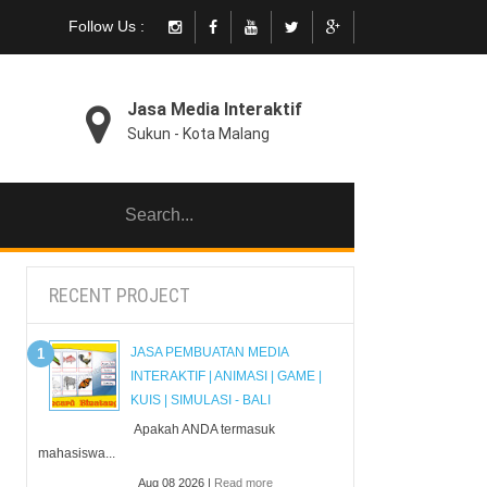
Follow Us :
Jasa Media Interaktif
Sukun - Kota Malang
RECENT PROJECT
JASA PEMBUATAN MEDIA
INTERAKTIF | ANIMASI | GAME |
KUIS | SIMULASI - BALI
Apakah ANDA termasuk
mahasiswa...
Aug 08 2026 |
Read more