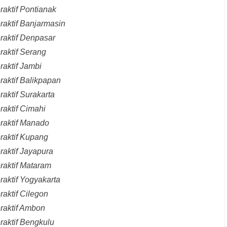
raktif Pontianak
raktif Banjarmasin
raktif Denpasar
raktif Serang
raktif Jambi
raktif Balikpapan
aktif Surakarta
raktif Cimahi
eraktif Manado
raktif Kupang
raktif Jayapura
raktif Mataram
raktif Yogyakarta
raktif Cilegon
raktif Ambon
raktif Bengkulu