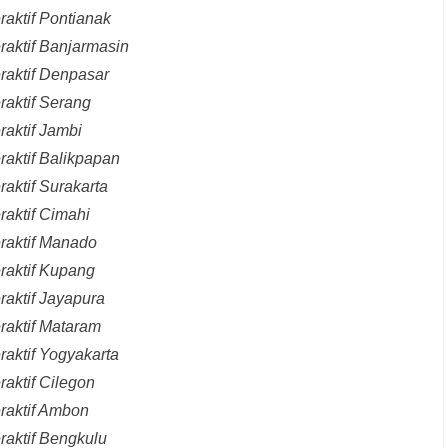
raktif Pontianak
raktif Banjarmasin
raktif Denpasar
raktif Serang
raktif Jambi
raktif Balikpapan
aktif Surakarta
raktif Cimahi
eraktif Manado
raktif Kupang
raktif Jayapura
raktif Mataram
raktif Yogyakarta
raktif Cilegon
raktif Ambon
raktif Bengkulu