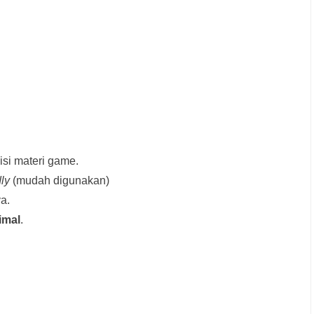
si materi game.
dly
(mudah digunakan)
a.
imal
.