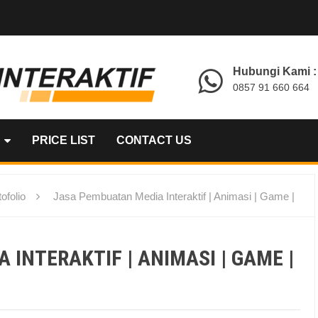
Hubungi Kami :
0857 91 660 664
PRICE LIST
CONTACT US
ofolio
Jasa Pembuatan Media Interaktif | Animasi | Game |
INTERAKTIF | ANIMASI | GAME |