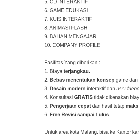
5. CD INTERAKTIF
6. GAME EDUKASI
7. KUIS INTERAKTIF
8. ANIMASI FLASH
9. BAHAN MENGAJAR
10. COMPANY PROFILE
Fasilitas Yang diberikan :
1. Biaya
terjangkau
.
2.
Bebas menentukan konsep
game dan i
3.
Desain modern
interaktif dan
user frien
4. Konsultasi
GRATIS
tidak dikenakan biay
5.
Pengerjaan cepat
dan hasil tetap
maks
6.
Free Revisi sampai Lulus.
Untuk area kota Malang, bisa ke Kantor kam