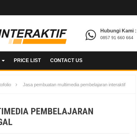
Hubungi Kami :
0857 91 660 664
PRICE LIST
CONTACT US
ofolio
Jasa pembuatan multimedia pembelajaran interaktif
TIMEDIA PEMBELAJARAN
GAL