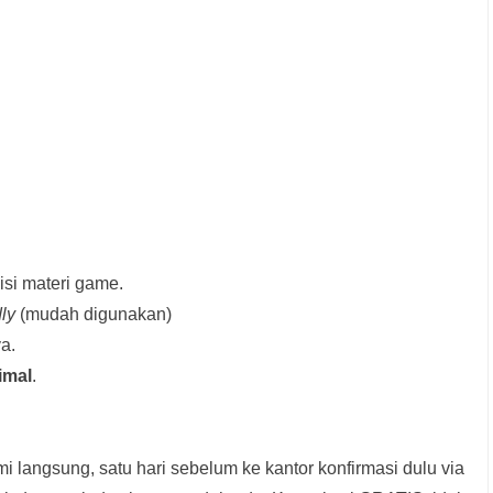
si materi game.
dly
(mudah digunakan)
a.
imal
.
i langsung, satu hari sebelum ke kantor konfirmasi dulu via