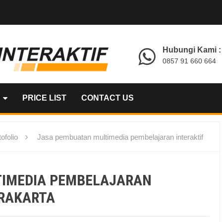
Hubungi Kami :
0857 91 660 664
PRICE LIST
CONTACT US
ofolio
Jasa pembuatan multimedia pembelajaran interaktif
TIMEDIA PEMBELAJARAN
URAKARTA