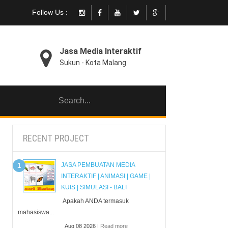
Follow Us :
Jasa Media Interaktif
Sukun - Kota Malang
RECENT PROJECT
JASA PEMBUATAN MEDIA
INTERAKTIF | ANIMASI | GAME |
KUIS | SIMULASI - BALI
Apakah ANDA termasuk
mahasiswa...
Aug 08 2026 |
Read more