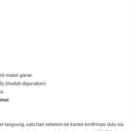
si materi game.
dly
(mudah digunakan)
a.
imal
.
i langsung, satu hari sebelum ke kantor konfirmasi dulu via