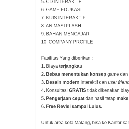
5. CD INTERAKTIF
6. GAME EDUKASI
7. KUIS INTERAKTIF
8. ANIMASI FLASH
9. BAHAN MENGAJAR
10. COMPANY PROFILE
Fasilitas Yang diberikan :
1. Biaya
terjangkau
.
2.
Bebas menentukan konsep
game dan i
3.
Desain modern
interaktif dan
user frien
4. Konsultasi
GRATIS
tidak dikenakan biay
5.
Pengerjaan cepat
dan hasil tetap
maks
6.
Free Revisi sampai Lulus.
Untuk area kota Malang, bisa ke Kantor kam