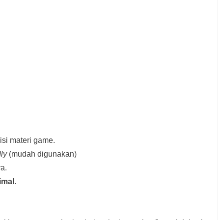
si materi game.
dly
(mudah digunakan)
a.
imal
.