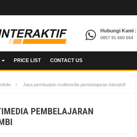
Hubungi Kami :
0857 91 660 664
PRICE LIST
CONTACT US
ofolio
Jasa pembuatan multimedia pembelajaran interaktif
TIMEDIA PEMBELAJARAN
MBI