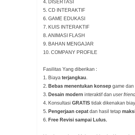
4. DISERTASI
5. CD INTERAKTIF
6. GAME EDUKASI
7. KUIS INTERAKTIF
8. ANIMASI FLASH
9. BAHAN MENGAJAR
10. COMPANY PROFILE
Fasilitas Yang diberikan :
1. Biaya
terjangkau
.
2.
Bebas menentukan konsep
game dan i
3.
Desain modern
interaktif dan
user frien
4. Konsultasi
GRATIS
tidak dikenakan biay
5.
Pengerjaan cepat
dan hasil tetap
maks
6.
Free Revisi sampai Lulus.