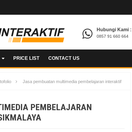
Hubungi Kami :
0857 91 660 664
PRICE LIST
CONTACT US
tofolio
Jasa pembuatan multimedia pembelajaran interaktif
TIMEDIA PEMBELAJARAN
ASIKMALAYA