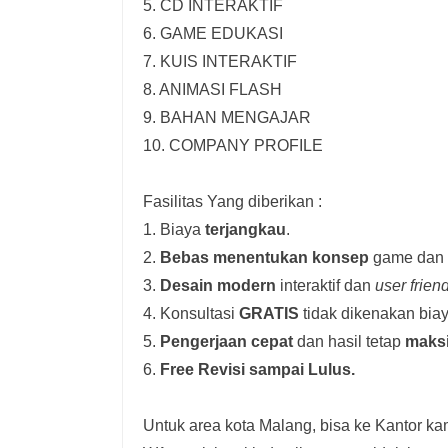
5. CD INTERAKTIF
6. GAME EDUKASI
7. KUIS INTERAKTIF
8. ANIMASI FLASH
9. BAHAN MENGAJAR
10. COMPANY PROFILE
Fasilitas Yang diberikan :
1. Biaya
terjangkau
.
2.
Bebas menentukan konsep
game dan i
3.
Desain modern
interaktif dan
user frien
4. Konsultasi
GRATIS
tidak dikenakan biay
5.
Pengerjaan cepat
dan hasil tetap
maks
6.
Free Revisi sampai Lulus.
Untuk area kota Malang, bisa ke Kantor kam