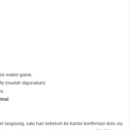
si materi game.
dly
(mudah digunakan)
a.
imal
.
i langsung, satu hari sebelum ke kantor konfirmasi dulu via