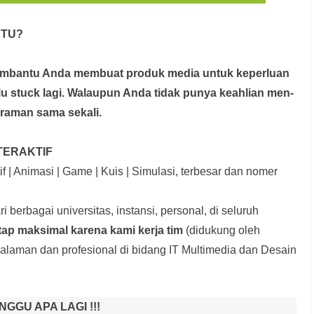
KTU?
membantu Anda membuat produk media
untuk keperluan
rlu stuck lagi. Walaupun Anda tidak punya keahlian men-
graman sama sekali.
TERAKTIF
f | Animasi | Game | Kuis | Simulasi, terbesar dan nomer
i berbagai universitas, instansi, personal, di seluruh
tap maksimal karena kami kerja tim
(didukung oleh
laman dan profesional di bidang IT Multimedia dan Desain
NGGU APA LAGI !!!